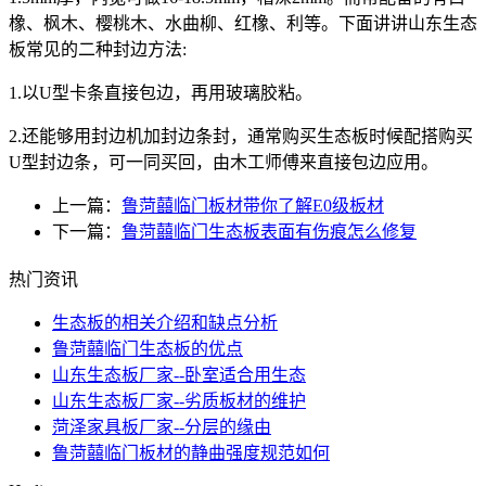
橡、枫木、樱桃木、水曲柳、红橡、利等。下面讲讲山东生态
板常见的二种封边方法:
1.以U型卡条直接包边，再用玻璃胶粘。
2.还能够用封边机加封边条封，通常购买生态板时候配搭购买
U型封边条，可一同买回，由木工师傅来直接包边应用。
上一篇：
鲁菏囍临门板材带你了解E0级板材
下一篇：
鲁菏囍临门生态板表面有伤痕怎么修复
热门资讯
​生态板的相关介绍和缺点分析
鲁菏囍临门生态板的优点
山东生态板厂家--卧室适合用生态
山东生态板厂家--劣质板材的维护
菏泽家具板厂家--分层的缘由
鲁菏囍临门板材的静曲强度规范如何