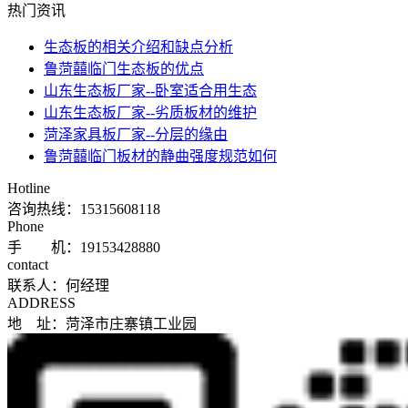
热门资讯
​生态板的相关介绍和缺点分析
鲁菏囍临门生态板的优点
山东生态板厂家--卧室适合用生态
山东生态板厂家--劣质板材的维护
菏泽家具板厂家--分层的缘由
鲁菏囍临门板材的静曲强度规范如何
Hotline
咨询热线：
15315608118
Phone
手 机：19153428880
contact
联系人：何经理
ADDRESS
地 址：菏泽市庄寨镇工业园