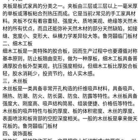
夹板是板式家具的分类之一。夹板由三层或三层以上一毫米厚
的单板或薄板粘合剂热压而成。它是当前Z常见的手工家具材
料。夹板不仅有着容重轻、强度大、质地美观、绝缘等天然木
材的所有优点，而且还能弥补天然木材的部分天然缺陷，如接
缝、宽度小、变形大、纵横力学差异较大等。鲁菏囍临门板材
二、细木工板
细木工板是一类特殊的胶合板，因而生产过程中也要遵循对称
基本原则，防止板翘曲变形，做为一种厚板，细木工板具备普
通厚胶合板外型美观，抗压强度相似，但细木工板比厚胶合板
轻，胶水消耗少，投资节约，给人实木感。
三，木丝板
木丝板是一类具备非常开孔构造的纤维吸声材料，具备吸声、
隔热、防潮、防火、防长菌、防虫、防露等特性。木丝板具备
强度大、刚度高、吸声结构简易、组装便捷、价格低等特性。
木丝板的吸声特性与板的厚度、板的体积密度、木丝的厚度、
表面喷涂和板背部的空腔深度相关。一般的木丝板是拿来做天
花板的。鲁菏囍临门板材
四、装饰面板