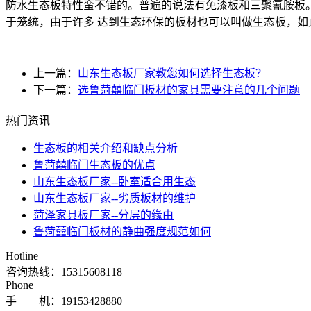
防水生态板特性蛮不错的。普遍的说法有免漆板和三聚氰胺板
于笼统，由于许多 达到生态环保的板材也可以叫做生态板，如
上一篇：
山东生态板厂家教您如何选择生态板？
下一篇：
选鲁菏囍临门板材的家具需要注意的几个问题
热门资讯
​生态板的相关介绍和缺点分析
鲁菏囍临门生态板的优点
山东生态板厂家--卧室适合用生态
山东生态板厂家--劣质板材的维护
菏泽家具板厂家--分层的缘由
鲁菏囍临门板材的静曲强度规范如何
Hotline
咨询热线：
15315608118
Phone
手 机：19153428880