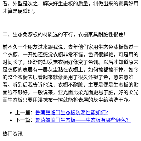
看，外型是次之，解决好生态板的质量，制做出来的家具好用
才算是硬道理。
二、生态免漆板的材质选的不行，衣橱家具耐脏性很差！
前不久一个朋友过来跟我说，去年他们家用生态免漆板做过一
个衣橱，一开始还感觉衣橱非常不错，色调很鲜艳，可是用的
时间长了，逐渐的却发觉衣橱好像变了色调。以后才知道原来
是衣橱的表层有一层灰尘黏在衣橱上，如何擦都擦不掉。如今
的整个衣橱表层看起来就像是用了很久还褪了色，愈来愈难
看。听到后我告诉他说，衣橱不耐脏，主要是便是生态板的贴
面纸不够好。一般说来，亚光面比柔光面更易于脏，好的柔光
面生态板只要用湿抹布一擦就能将表层的灰尘给清洗干净。
上一篇：
鲁菏囍临门生态板防潮性能如何?
下一篇：
鲁菏囍临门生态板——生态板有哪些颜色？
热门资讯