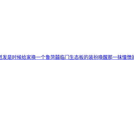
迸发是时候给家换一个鲁菏囍临门生态板的装扮唤醒那一抹憧憬