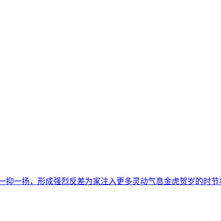
配一抑一扬，形成强烈反差为家注入更多灵动气息金虎贺岁的时节