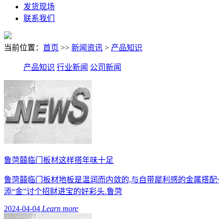
发货现场
联系我们
当前位置：
首页
>>
新闻资讯
>
产品知识
产品知识
行业新闻
公司新闻
鲁菏囍临门板材这样搭年味十足
鲁菏囍临门板材地板是温润而内敛的,与自带犀利感的金属搭
添“金”讨个招财进宝的好彩头.鲁菏
2024-04-04
Learn more