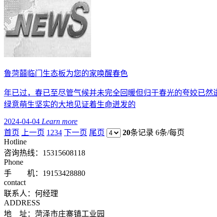
鲁菏囍临门生态板为您的家唤醒春色
年已过，春已至尽管气候并未完全回暖但归于春光的夸姣已然
绿意萌生坚实的大地见证着生命迸发的
2024-04-04
Learn more
首页
上一页
1
2
3
4
下一页
尾页
20
条记录
6条/每页
Hotline
咨询热线：
15315608118
Phone
手 机：19153428880
contact
联系人：何经理
ADDRESS
地 址：菏泽市庄寨镇工业园