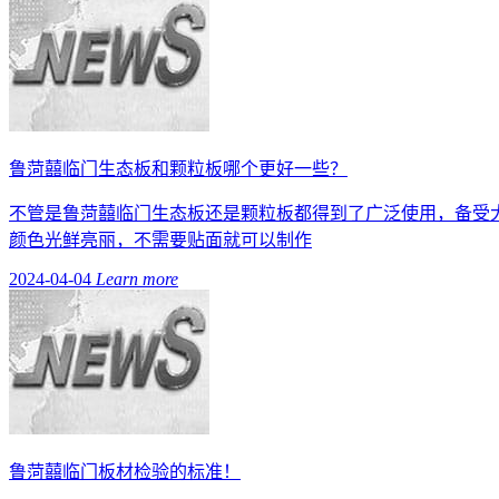
鲁菏囍临门生态板和颗粒板哪个更好一些？
不管是鲁菏囍临门生态板还是颗粒板都得到了广泛使用，备受
颜色光鲜亮丽，不需要贴面就可以制作
2024-04-04
Learn more
鲁菏囍临门板材检验的标准！