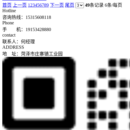
首页
上一页
1
2
3
4
5
6
7
8
9
下一页
尾页
49
条记录
6条/每页
Hotline
咨询热线：
15315608118
Phone
手 机：19153428880
contact
联系人：何经理
ADDRESS
地 址：菏泽市庄寨镇工业园