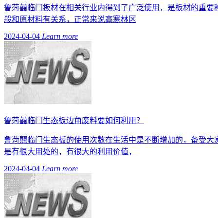
鲁菏囍临门板材在相关行业内得到了广泛使用，是板材的重要
般和原材料有关系，正常来说高寒林区
2024-04-04
Learn more
鲁菏囍临门生态板边角废料要如何利用？
鲁菏囍临门生态板的使用次数在生活中是不断增加的，备受大
是有很大用处的，有很大的利用价值，
2024-04-04
Learn more