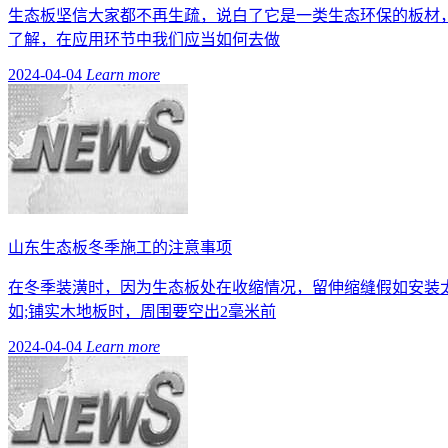
生态板坚信大家都不再生疏，说白了它是一类生态环保的板材
了解，在应用环节中我们应当如何去做
2024-04-04
Learn more
山东生态板冬季施工的注意事项
在冬季装潢时，因为生态板处在收缩情况，留伸缩缝假如安装
如;铺实木地板时，周围要空出2毫米前
2024-04-04
Learn more