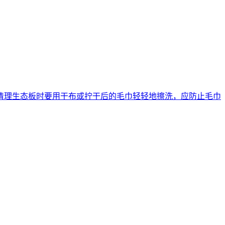
清理生态板时要用干布或拧干后的毛巾轻轻地擦洗，应防止毛巾