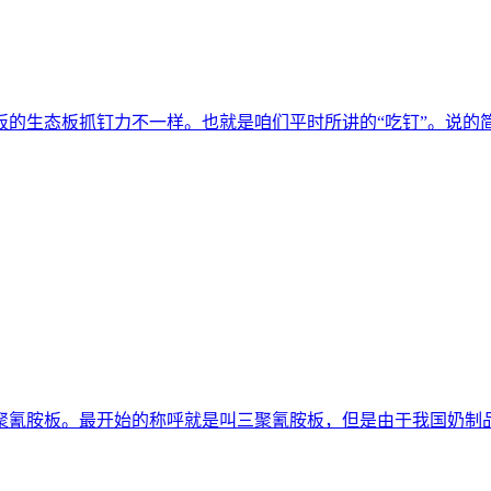
板的生态板抓钉力不一样。也就是咱们平时所讲的“吃钉”。说的
聚氰胺板。最开始的称呼就是叫三聚氰胺板，但是由于我国奶制