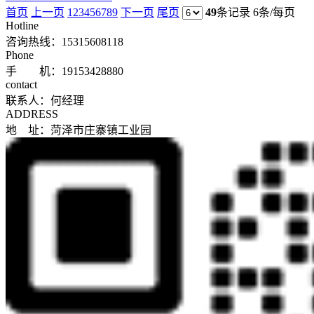
首页
上一页
1
2
3
4
5
6
7
8
9
下一页
尾页
49
条记录
6条/每页
Hotline
咨询热线：
15315608118
Phone
手 机：19153428880
contact
联系人：何经理
ADDRESS
地 址：菏泽市庄寨镇工业园