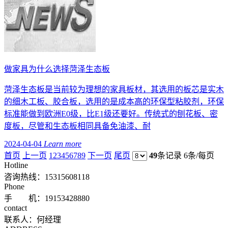
做家具为什么选择菏泽生态板
菏泽生态板是当前较为理想的家具板材，其选用的板芯是实木
的细木工板、胶合板，选用的是成本高的环保型粘胶剂，环保
标准能做到欧洲E0级，比E1级还要好。传统式的刨花板、密
度板，尽管和生态板相同具备免油漆、耐
2024-04-04
Learn more
首页
上一页
1
2
3
4
5
6
7
8
9
下一页
尾页
49
条记录
6条/每页
Hotline
咨询热线：
15315608118
Phone
手 机：19153428880
contact
联系人：何经理